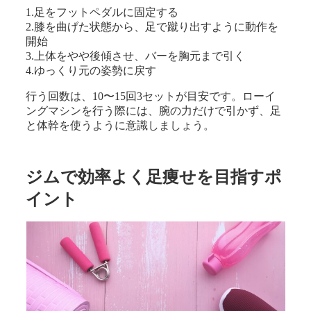
1.足をフットペダルに固定する
2.膝を曲げた状態から、足で蹴り出すように動作を
開始
3.上体をやや後傾させ、バーを胸元まで引く
4.ゆっくり元の姿勢に戻す
行う回数は、10〜15回3セットが目安です。ローイ
ングマシンを行う際には、腕の力だけで引かず、足
と体幹を使うように意識しましょう。
ジムで効率よく足痩せを目指すポ
イント