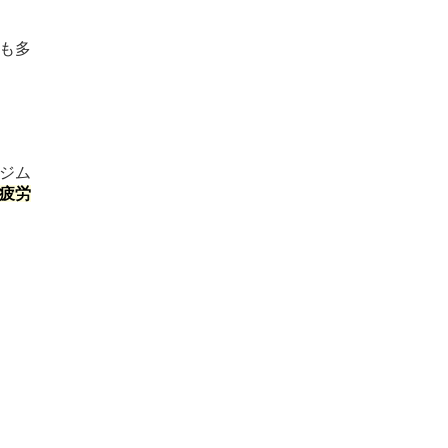
も多
ジム
疲労