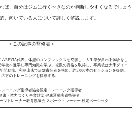
れば、自分はジムに行くべきなのか判断しやすくなるでしょう
的、向いている人について詳しく解説します。
＜この記事の監修者＞
ジムREVIA代表。体型のコンプレックスを克服し、人生感が変わる体験をし
門学校へ進学し専門知識を学ぶ。複数の資格を取得し、卒業後は大手ダイエ
年間勤務。和歌山店で店舗責任者を務め、約5,000本のセッションを提供。
くの方のトレーニングを指導する。
I 日本トレーニング指導者協会認定トレーニング指導者
健康・体力づくり事業財団 健康運動実践指導者
スポーツトレーナー教育協議会 スポーツトレーナー 検定ベーシック