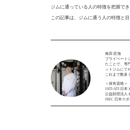
ジムに通っている人の特徴を把握でき
この記事は、ジムに通う人の特徴と目
角田 匠海
プライベート
たことで、専
ットジムにて4
これまで数多
＜保有資格＞
JATI-AT
公益財団法人 
JSEC 日本