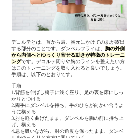
デコルテとは、首から肩、胸元にかけての肌が露出
する部分のことです。ダンベルフライは、
胸の外側
から内側へとゆっくり寄せる動きが特徴のトレーニ
ング
です。デコルテ周りや胸のラインを整えたい方
はこのトレーニングを取り入れると良いでしょう。
手順は、以下のとおりです。
手順
1.背筋を伸ばし椅子に浅く座り、足の裏を床にしっ
かりとつける
2.両手にダンベルを持ち、手のひらが向かい合うよ
うに構える
3.肘を軽く曲げたまま、ダンベルを胸の前に持ち上
げ、構える
4.息を吸いながら、肘の角度を保ったまま、ダンベ
ルをゆっくりと左右に開いていく