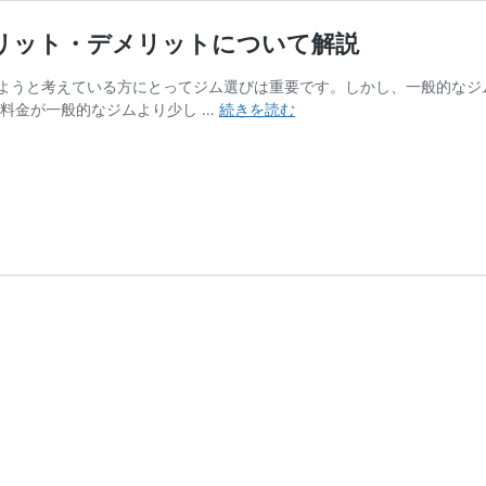
リット・デメリットについて解説
ようと考えている方にとってジム選びは重要です。しかし、一般的なジ
パ
、料金が一般的なジムより少し …
続きを読む
ー
ソ
ナ
ル
ジ
ム
と
は？
ジ
ム
と
の
違
い
や
メ